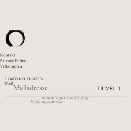
Politik om beskyttelse af persondata
Kontakt
Refusionspolitik
Privacy Policy
Velkommen
Servicevilkår
Kontaktinformation
TILMED NYHEDSBREV
Leveringspolitik
Mail
TILMELD
Juridisk meddelelse
© 2026
Yoga House Helsinge
Vilkår og politikker